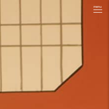
八
王
menu
子
黒
塀
に
親
し
む
会
|